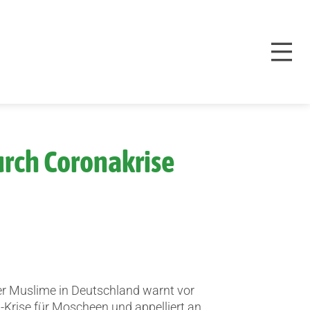
urch Coronakrise
er Muslime in Deutschland warnt vor
-Krise für Moscheen und appelliert an