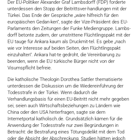
Der EU-Politiker Alexander Graf Lambsdorff (FDP) forderte
unterdessen den Stopp der Beitrittsver-handlungen mit der
Türkei. Das Ende der Gespräche „wäre hilfreich für den
europäischen Gedan-ken“, sagte der Vize-Präsident des EU-
Parlaments den Zeitungen der Funke Mediengruppe. Lambs-
dorff betonte zudem, der umstrittene Flüchtlingspakt mit der
EU tauge für Ankara kaum als Druckmit-tel. Es gebe „nach
wie vor Interesse auf beiden Seiten, den Flüchtlingspakt
einzuhalten“. Ankara hat-te gedroht, die Vereinbarung zu
beenden, wenn die EU türkische Bürger nicht von der
Visumspflicht befreie.
Die katholische Theologin Dorothea Sattler thematisierte
unterdessen die Diskussion um die Wiedereinführung der
Todesstrafe in der Türkei. Wenn dadurch die
Verhandlungsbasis für einen EU-Beitritt nicht mehr gegeben
sei, seien auch Wirtschaftsbeziehungen zu Ländern wie
China oder den USA hinterfragen, sagte sie dem
Internetportal katholisch.de. Grundsätzlich kämen für die
Anwendung der Todesstrafe nur zwei Begründungen in
Betracht: die Bestrafung eines Tötungsdelikt mit dem Tod
oder die Absicht der Abschreckung. Studien hätten jedoch