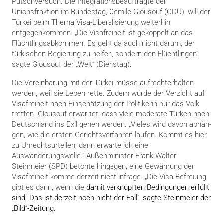
Putschversuch. Die Integrationsbeauftragte der
Unionsfraktion im Bundestag, Cemile Giousouf (CDU), will der
Türkei beim Thema Visa-Liberalisierung weiterhin
entgegenkommen. „Die Visafreiheit ist gekoppelt an das
Flüchtlingsabkommen. Es geht da auch nicht darum, der
türkischen Regierung zu helfen, sondern den Flüchtlingen“,
sagte Giousouf der „Welt“ (Dienstag).
Die Vereinbarung mit der Türkei müsse aufrechterhalten
werden, weil sie Leben rette. Zudem würde der Verzicht auf
Visafreiheit nach Einschätzung der Politikerin nur das Volk
treffen. Giousouf erwar-tet, dass viele moderate Türken nach
Deutschland ins Exil gehen werden. „Vieles wird davon abhän-
gen, wie die ersten Gerichtsverfahren laufen. Kommt es hier
zu Unrechtsurteilen, dann erwarte ich eine
Auswanderungswelle.“ Außenminister Frank-Walter
Steinmeier (SPD) betonte hingegen, eine Gewährung der
Visafreiheit komme derzeit nicht infrage. „Die Visa-Befreiung
gibt es dann, wenn die
damit verknüpften Bedingungen erfüllt
sind. Das ist derzeit noch nicht der Fall“, sagte Steinmeier der
„Bild“-Zeitung.