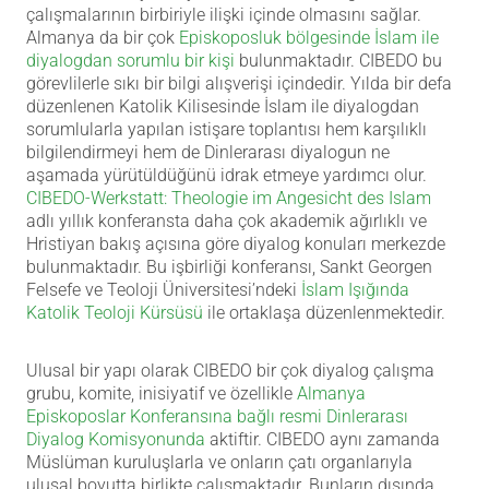
çalışmalarının birbiriyle ilişki içinde olmasını sağlar.
Almanya da bir çok
Episkoposluk bölgesinde İslam ile
diyalogdan sorumlu bir kişi
bulunmaktadır. CIBEDO bu
görevlilerle sıkı bir bilgi alışverişi içindedir. Yılda bir defa
düzenlenen Katolik Kilisesinde İslam ile diyalogdan
sorumlularla yapılan istişare toplantısı hem karşılıklı
bilgilendirmeyi hem de Dinlerarası diyalogun ne
aşamada yürütüldüğünü idrak etmeye yardımcı olur.
CIBEDO-Werkstatt: Theologie im Angesicht des Islam
adlı yıllık konferansta daha çok akademik ağırlıklı ve
Hristiyan bakış açısına göre diyalog konuları merkezde
bulunmaktadır. Bu işbirliği konferansı, Sankt Georgen
Felsefe ve Teoloji Üniversitesi’ndeki
İslam Işığında
Katolik Teoloji Kürsüsü
ile ortaklaşa düzenlenmektedir.
Ulusal bir yapı olarak CIBEDO bir çok diyalog çalışma
grubu, komite, inisiyatif ve özellikle
Almanya
Episkoposlar Konferansına bağlı resmi Dinlerarası
Diyalog Komisyonunda
aktiftir. CIBEDO aynı zamanda
Müslüman kuruluşlarla ve onların çatı organlarıyla
ulusal boyutta birlikte çalışmaktadır. Bunların dışında