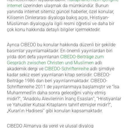
internet
üzerinden ulaşmak da mümkündür. Bunun
yanında internet sitemiz güncel haberler, özel konular,
Kilisenin Dinlerarası diyaloga bakış açısı, Hristiyan-
Müslüman diyaloguyla ilgili resmi öğretisi ve daha bir
çok konu hakkında detaylı bilgiler içermektedir.
Ayrıca CIBEDO bu konular hakkında düzenli bir şekilde
basımlar yayınlamaktadır. En önemli yayınlardan biri
yılda dört defa yayınlanan
CIBEDO-Beiträge zum
Gespräch zwischen Christen und Muslimen
adlı
akademik dergi ve
CIBEDO-Schriftenreihe
adlı şimdiye
kadar sekiz eseri yayınlanan kitap serisidir.
CIBEDO-
Beiträge
1986 dan beri yayınlanmaktadır.
CIBEDO-
Schriftenreihe
2011 de yayınlanmaya başlamıştır ve “İsa
Muhammed’in daha sonra geleceğini vahiy etmiş
midir?”, “Anadolu Alevilerinin İnanç Esasları”, “Hristiyanlar
ve Yahudiler Kutsal Kitaplarını tahrif etmişler midir?”,
„Kuran’ın Hadisesi“ gibi konuları kapsamaktadır.
CIBEDO Almanya da yerel ve ulusal diyalog