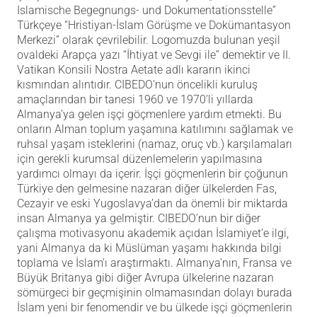
Islamische Begegnungs- und Dokumentationsstelle
”
Türkçeye “Hristiyan-İslam Görüşme ve Dokümantasyon
Merkezi” olarak çevrilebilir. Logomuzda bulunan yeşil
ovaldeki Arapça yazı “İhtiyat ve Sevgi ile” demektir ve II.
Vatikan Konsili
Nostra Aetate
adlı kararın ikinci
kısmından alıntıdır. CIBEDO’nun öncelikli kuruluş
amaçlarından bir tanesi 1960 ve 1970’li yıllarda
Almanya’ya gelen işçi göçmenlere yardım etmekti. Bu
onların Alman toplum yaşamına katılımını sağlamak ve
ruhsal yaşam isteklerini (namaz, oruç vb.) karşılamaları
için gerekli kurumsal düzenlemelerin yapılmasına
yardımcı olmayı da içerir. İşçi göçmenlerin bir çoğunun
Türkiye den gelmesine nazaran diğer ülkelerden Fas,
Cezayir ve eski Yugoslavya’dan da önemli bir miktarda
insan Almanya ya gelmiştir. CIBEDO’nun bir diğer
çalışma motivasyonu akademik açıdan İslamiyet’e ilgi,
yani Almanya da ki Müslüman yaşamı hakkında bilgi
toplama ve İslam’ı araştırmaktı. Almanya’nın, Fransa ve
Büyük Britanya gibi diğer Avrupa ülkelerine nazaran
sömürgeci bir geçmişinin olmamasından dolayı burada
İslam yeni bir fenomendir ve bu ülkede işçi göçmenlerin