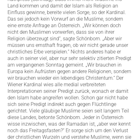
Land kommen und damit der Islam als Religion an
Einfluss gewinne, bereite vielen Sorge, so der Kardinal.
Das sei jedoch kein Vorwurf an die Muslime, sondern
eine ernste Anfrage an Österreich. „Wir können doch
nicht den Muslimen vorwerfen, dass sie von ihrer
Religion überzeugt sind“, sagte Schönborn. „Aber wir
müssen uns ernsthaft fragen, ob wir nicht gerade unser
christliches Erbe verspielen.“ Nichts anderes habe er
auch in seiner viel, aber nur sehr selektiv zitierten Predigt
am vergangenen Sonntag gemeint. „Wir brauchen in
Europa kein Aufrüsten gegen andere Religionen, sondern
wir brauchen wieder ein lebendiges Christentum.“ Der
Wiener Kardinal wies alle medial verbreiteten
Interpretationen seiner Predigt zurück, wonach er damit
den Islam habe angreifen wollen. Schon gar nicht habe
sich seine Predigt indirekt auch gegen Flüchtlinge
gerichtet. Viele gläubige Muslime seien seit langem Teil
diese Landes, betonte Schönborn. Jeder in Österreich
wisse inzwischen, was der Ramadan ist, „aber wer kennt
noch das Freitagsfasten?“ Er sorge sich um den Verlust
der christlichen Wurzeln und verstehe Muslime, wenn sie