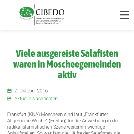
Zum Inhalt springen
Viele ausgereiste Salafisten
waren in Moscheegemeinden
aktiv
7. Oktober 2016
Aktuelle Nachrichten
Frankfurt (KNA) Moscheen sind laut „Frankfurter
Allgemeine Woche“ (Freitag) für die Anwerbung in der
radikalislamistischen Szene weiterhin wichtige
Anlaufstellen.
So war fast die Hälfte der Salafisten, die