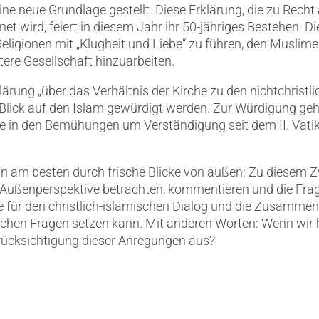
ine neue Grundlage gestellt. Diese Erklärung, die zu Rech
et wird, feiert in diesem Jahr ihr 50-jähriges Bestehen. D
Religionen mit „Klugheit und Liebe“ zu führen, den Musl
ere Gesellschaft hinzuarbeiten.
lärung „über das Verhältnis der Kirche zu den nichtchristli
lick auf den Islam gewürdigt werden. Zur Würdigung gehör
lge in den Bemühungen um Verständigung seit dem II. Vati
 am besten durch frische Blicke von außen: Zu diesem Zw
 Außenperspektive betrachten, kommentieren und die Frag
 für den christlich-islamischen Dialog und die Zusammena
tischen Fragen setzen kann. Mit anderen Worten: Wenn wir 
erücksichtigung dieser Anregungen aus?