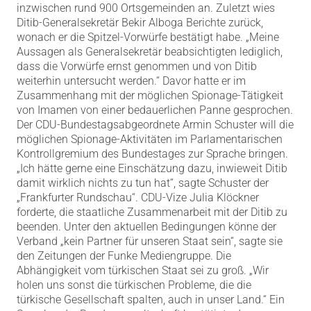
inzwischen rund 900 Ortsgemeinden an. Zuletzt wies
Ditib-Generalsekretär Bekir Alboga Berichte zurück,
wonach er die Spitzel-Vorwürfe bestätigt habe. „Meine
Aussagen als Generalsekretär beabsichtigten lediglich,
dass die Vorwürfe ernst genommen und von Ditib
weiterhin untersucht werden.“ Davor hatte er im
Zusammenhang mit der möglichen Spionage-Tätigkeit
von Imamen von einer bedauerlichen Panne gesprochen.
Der CDU-Bundestagsabgeordnete Armin Schuster will die
möglichen Spionage-Aktivitäten im Parlamentarischen
Kontrollgremium des Bundestages zur Sprache bringen.
„Ich hätte gerne eine Einschätzung dazu, inwieweit Ditib
damit wirklich nichts zu tun hat“, sagte Schuster der
„Frankfurter Rundschau“. CDU-Vize Julia Klöckner
forderte, die staatliche Zusammenarbeit mit der Ditib zu
beenden. Unter den aktuellen Bedingungen könne der
Verband „kein Partner für unseren Staat sein“, sagte sie
den Zeitungen der Funke Mediengruppe. Die
Abhängigkeit vom türkischen Staat sei zu groß. „Wir
holen uns sonst die türkischen Probleme, die die
türkische Gesellschaft spalten, auch in unser Land.“ Ein