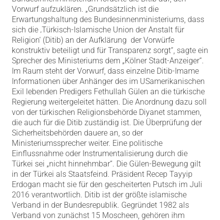
Vorwurf aufzuklären.
„Grundsätzlich ist die
Erwartungshaltung des Bundesinnenministeriums, dass
sich die ‚Türkisch-Islamische Union der Anstalt für
Religion‘ (Ditib) an der Aufklärung der Vorwürfe
konstruktiv beteiligt und für Transparenz sorgt“, sagte ein
Sprecher des Ministeriums dem „Kölner Stadt-Anzeiger“.
Im Raum steht der Vorwurf, dass einzelne Ditib-Imame
Informationen über Anhänger des im USamerikanischen
Exil lebenden Predigers Fethullah Gülen an die türkische
Regierung weitergeleitet hätten. Die Anordnung dazu soll
von der türkischen Religionsbehörde Diyanet stammen,
die auch für die Ditib zuständig ist. Die Überprüfung der
Sicherheitsbehörden dauere an, so der
Ministeriumssprecher weiter. Eine politische
Einflussnahme oder Instrumentalisierung durch die
Türkei sei „nicht hinnehmbar“. Die Gülen-Bewegung gilt
in der Türkei als Staatsfeind. Präsident Recep Tayyip
Erdogan macht sie für den gescheiterten Putsch im Juli
2016 verantwortlich. Ditib ist der größte islamische
Verband in der Bundesrepublik. Gegründet 1982 als
Verband von zunächst 15 Moscheen, gehören ihm