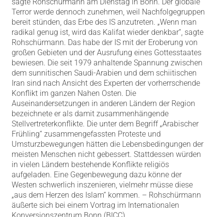
sagte Rohschürmann am Dienstag in Bonn. Der globale
Terror werde dennoch zunehmen, weil Nachfolgegruppen
bereit stünden, das Erbe des IS anzutreten. „Wenn man
radikal genug ist, wird das Kalifat wieder denkbar“, sagte
Rohschürmann. Das habe der IS mit der Eroberung von
großen Gebieten und der Ausrufung eines Gottesstaates
bewiesen. Die seit 1979 anhaltende Spannung zwischen
dem sunnitischen Saudi-Arabien und dem schiitischen
Iran sind nach Ansicht des Experten der vorherrschende
Konflikt im ganzen Nahen Osten. Die
Auseinandersetzungen in anderen Ländern der Region
bezeichnete er als damit zusammenhängende
Stellvertreterkonflikte. Die unter dem Begriff „Arabischer
Frühling“ zusammengefassten Proteste und
Umsturzbewegungen hätten die Lebensbedingungen der
meisten Menschen nicht gebessert. Stattdessen würden
in vielen Ländern bestehende Konflikte religiös
aufgeladen. Eine Gegenbewegung dazu könne der
Westen schwerlich inszenieren, vielmehr müsse diese
„aus dem Herzen des Islam“ kommen. – Rohschürmann
äußerte sich bei einem Vortrag im Internationalen
Konversionszentrum Bonn (BICC).