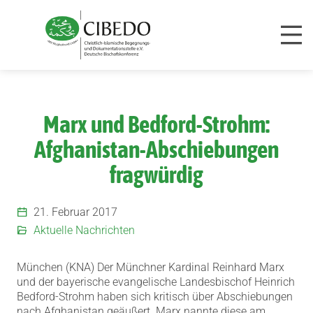
Zum Inhalt springen
Marx und Bedford-Strohm:
Afghanistan-Abschiebungen
fragwürdig
21. Februar 2017
Aktuelle Nachrichten
München (KNA) Der Münchner Kardinal Reinhard Marx
und der bayerische evangelische Landesbischof Heinrich
Bedford-Strohm haben sich kritisch über Abschiebungen
nach Afghanistan geäußert.
Marx nannte diese am