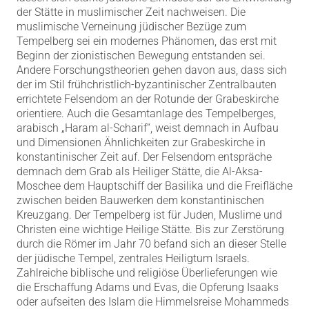
der Stätte in muslimischer Zeit nachweisen. Die
muslimische Verneinung jüdischer Bezüge zum
Tempelberg sei ein modernes Phänomen, das erst mit
Beginn der zionistischen Bewegung entstanden sei.
Andere Forschungstheorien gehen davon aus, dass sich
der im Stil frühchristlich-byzantinischer Zentralbauten
errichtete Felsendom an der Rotunde der Grabeskirche
orientiere. Auch die Gesamtanlage des Tempelberges,
arabisch „Haram al-Scharif“, weist demnach in Aufbau
und Dimensionen Ähnlichkeiten zur Grabeskirche in
konstantinischer Zeit auf. Der Felsendom entspräche
demnach dem Grab als Heiliger Stätte, die Al-Aksa-
Moschee dem Hauptschiff der Basilika und die Freifläche
zwischen beiden Bauwerken dem konstantinischen
Kreuzgang. Der Tempelberg ist für Juden, Muslime und
Christen eine wichtige Heilige Stätte. Bis zur Zerstörung
durch die Römer im Jahr 70 befand sich an dieser Stelle
der jüdische Tempel, zentrales Heiligtum Israels.
Zahlreiche biblische und religiöse Überlieferungen wie
die Erschaffung Adams und Evas, die Opferung Isaaks
oder aufseiten des Islam die Himmelsreise Mohammeds