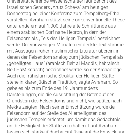
Universität lehrende Wissenschaftler laut Bericht des
israelischen Senders „Arutz Scheva“ am heutigen
Donnerstag bei einer Konferenz zum Tempelberg-Erbe
vorstellen. Avraham stützt seine unkonventionelle These
unter anderem auf 1.000 Jahre alte Schriftfunde aus
einem arabischen Dorf nahe Hebron, in dem der
Felsendom als „Fels des Heiligen Tempels“ bezeichnet
werde. Der vor wenigen Monaten entdeckte Text stimme
mit Aussagen früher muslimischer Literatur überein, in
denen der Felsendom analog zum jüdischen Tempel als
„geheiligtes Haus“ (arabisch Beit al Maqdis, hebräisch
Beit HaMikdasch) bezeichnet werde, so der Archäologe.
Auch die frühislamische Struktur der Heiligen Stätte
stehe in klarer jüdischer Tradition, sagte Avraham. So
gebe es bis zum Ende des 19. Jahrhunderts
Darstellungen, die die Ausrichtung der Beter auf den
Grundstein des Felsendoms und nicht, wie später, nach
Mekka zeigten. Nach seiner Einschätzung wurde der
Felsendom auf der Stelle des Allerheiligsten des
jüdischen Tempels errichtet, um damit das Gedächtnis
an die Heiligkeit der Stätte zu erhalten. Laut Avraham
lassen sich starke jüdische Einflüsse auf die Entwicklung