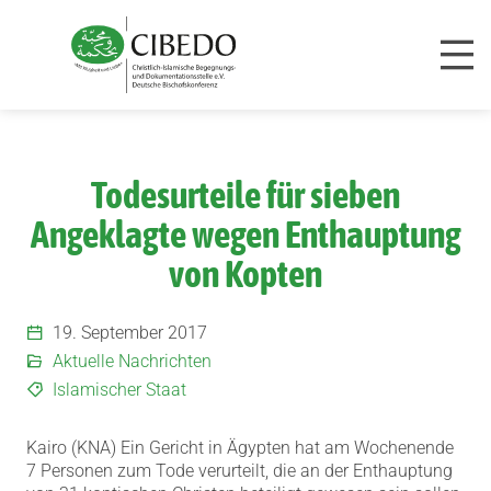
Zum Inhalt springen
Todesurteile für sieben
Angeklagte wegen Enthauptung
von Kopten
19. September 2017
Aktuelle Nachrichten
Islamischer Staat
Kairo (KNA) Ein Gericht in Ägypten hat am Wochenende
7 Personen zum Tode verurteilt, die an der Enthauptung