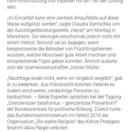
nach Einschätzung von Experten nur ein Teil der Lösung
sein.
„Im Einzelfall kann eine zentrale Anlaufstelle auf diese
Weise aufgelöst werden“, sagte Claudia Dantschke von
der AussteigerBeratungsstelle „Hayat“ am Montag in
Mannheim. Die Ideologie verschwinde jedoch nicht mit
einem Verbot. Sinnvoll sei es dagegen, wenn
beispielsweise die Betreiber von Flüchtlingsheimen
wüssten, welche Moscheen gute Arbeit machten und
entsprechende Tipps geben könnten. Ähnlich äußerte
sich der Islamwissenschaftler Jochen Müller.
„Nachfrage endet nicht, wenn ein Angebot wegfällt“, gab
er zu bedenken. Aus Polizeisicht könnten Verbote es
zudem erschweren, verdächtige Personen zu
beobachten. – Beide Experten sprachen bei der Tagung
„Grenzenloser Salafismus – grenzenlose Prävention?“
der Bundeszentrale für politische Bildung. Zuletzt hatte
das Bundesinnenministerium im Herbst 2016 die
Organisation „Die wahre Religion“ des Kölner Predigers
Ibrahim Abou-Nagie verboten.