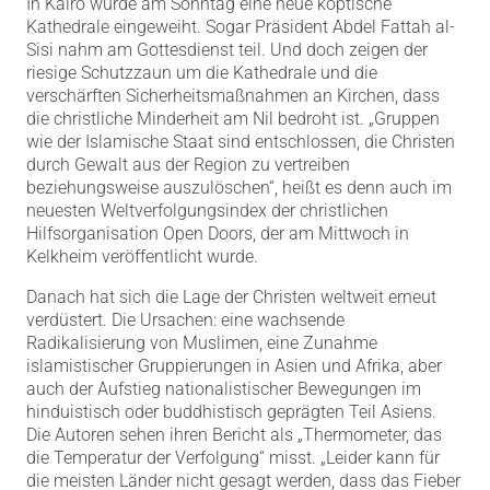
In Kairo wurde am Sonntag eine neue koptische
Kathedrale eingeweiht. Sogar Präsident Abdel Fattah al-
Sisi nahm am Gottesdienst teil. Und doch zeigen der
riesige Schutzzaun um die Kathedrale und die
verschärften Sicherheitsmaßnahmen an Kirchen, dass
die christliche Minderheit am Nil bedroht ist. „Gruppen
wie der Islamische Staat sind entschlossen, die Christen
durch Gewalt aus der Region zu vertreiben
beziehungsweise auszulöschen“, heißt es denn auch im
neuesten Weltverfolgungsindex der christlichen
Hilfsorganisation Open Doors, der am Mittwoch in
Kelkheim veröffentlicht wurde.
Danach hat sich die Lage der Christen weltweit erneut
verdüstert. Die Ursachen: eine wachsende
Radikalisierung von Muslimen, eine Zunahme
islamistischer Gruppierungen in Asien und Afrika, aber
auch der Aufstieg nationalistischer Bewegungen im
hinduistisch oder buddhistisch geprägten Teil Asiens.
Die Autoren sehen ihren Bericht als „Thermometer, das
die Temperatur der Verfolgung“ misst. „Leider kann für
die meisten Länder nicht gesagt werden, dass das Fieber