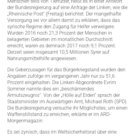
Menschen teils von Tierfutter, heißt es in einer Antwort
der Bundesregierung auf eine Anfrage der Linken, wie die
„Rheinische Post“ (Freitag) berichtet. Der mangelhafte
Versorgung sei vor allem damit zu erklären, dass das
syrische Regime den Zugang für Helfer verweigere.
Wurden 2016 noch 21,3 Prozent der Menschen in
belagerten Gebieten im monatlichen Durchschnitt
erreicht, waren es demnach 2017 noch 9,1 Prozent.
Derzeit seien insgesamt 10,5 Millionen Syrer auf
Nahrungsmittelhilfe angewiesen.
Die Geberzusagen für das Bürgerkriegsland wurden den
Angaben zufolge im vergangenen Jahr nur zu 51,6
Prozent eingehalten. Die Linken-Abgeordnete Evrim
Sommer nannte dies ein „beschämendes
Armutszeugnis“. Von der „Hölle auf Erden“ sprach der
Staatsminister im Auswärtigen Amt, Michael Roth (SPD).
Die Bundesregierung versuche ihr Möglichstes, um einen
Waffenstillstand zu erreichen, erklärte er im ARD-
Morgenmagazin.
Es sei zynisch, dass im Weltsicherheitsrat über eine