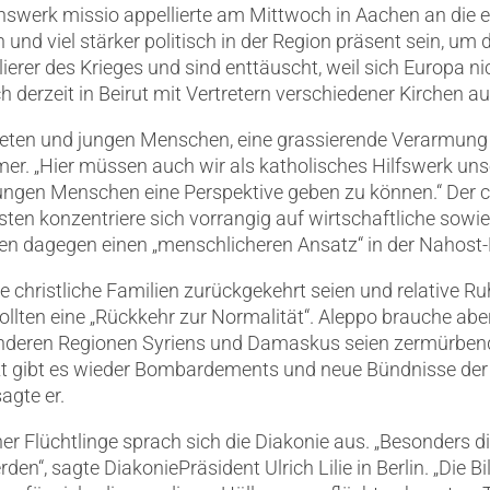
onswerk missio appellierte am Mittwoch in Aachen an die 
nd viel stärker politisch in der Region präsent sein, um 
lierer des Krieges und sind enttäuscht, weil sich Europa n
 derzeit in Beirut mit Vertretern verschiedener Kirchen aus 
ldeten und jungen Menschen, eine grassierende Verarmung 
mer. „Hier müssen auch wir als katholisches Hilfswerk uns
 jungen Menschen eine Perspektive geben zu können.“ Der 
esten konzentriere sich vorrangig auf wirtschaftliche sowie
n dagegen einen „menschlicheren Ansatz“ in der Nahost-P
ge christliche Familien zurückgekehrt seien und relative 
lten eine „Rückkehr zur Normalität“. Aleppo brauche abe
nderen Regionen Syriens und Damaskus seien zermürbend, 
tzt gibt es wieder Bombardements und neue Bündnisse der 
agte er.
er Flüchtlinge sprach sich die Diakonie aus. „Besonders 
en“, sagte DiakoniePräsident Ulrich Lilie in Berlin. „Die B