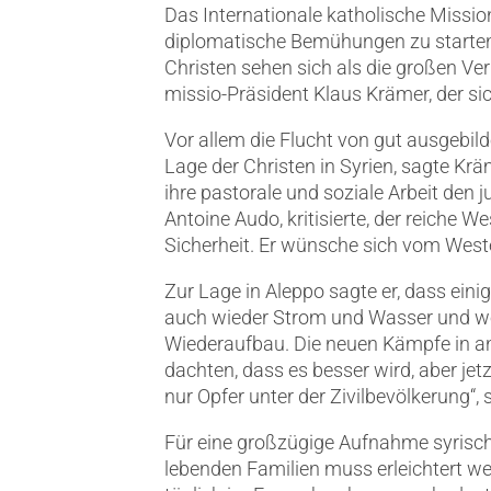
Das Internationale katholische Missi
diplomatische Bemühungen zu starten u
Christen sehen sich als die großen Ver
missio-Präsident Klaus Krämer, der sich
Vor allem die Flucht von gut ausgebi
Lage der Christen in Syrien, sagte Krä
ihre pastorale und soziale Arbeit den
Antoine Audo, kritisierte, der reiche W
Sicherheit. Er wünsche sich vom Weste
Zur Lage in Aleppo sagte er, dass eini
auch wieder Strom und Wasser und wol
Wiederaufbau. Die neuen Kämpfe in a
dachten, dass es besser wird, aber je
nur Opfer unter der Zivilbevölkerung“, s
Für eine großzügige Aufnahme syrisch
lebenden Familien muss erleichtert werd