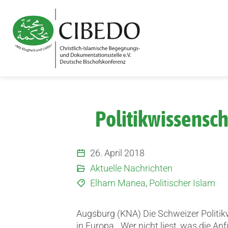
Zum Inhalt springen
Politikwissensc
26. April 2018
Aktuelle Nachrichten
Elham Manea
,
Politischer Islam
Augsburg (KNA) Die Schweizer Politik
in Europa.
„Wer nicht liest, was die A