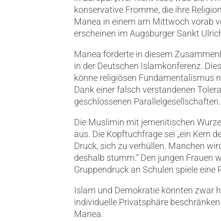
konservative Fromme, die ihre Religio
Manea in einem am Mittwoch vorab ver
erscheinen im Augsburger Sankt Ulrich
Manea forderte in diesem Zusammenh
in der Deutschen Islamkonferenz. Diese
könne religiösen Fundamentalismus nic
Dank einer falsch verstandenen Toleranz
geschlossenen Parallelgesellschaften.
Die Muslimin mit jemenitischen Wurze
aus. Die Kopftuchfrage sei „ein Kern d
Druck, sich zu verhüllen. Manchen wird
deshalb stumm.“ Den jungen Frauen we
Gruppendruck an Schulen spiele eine R
Islam und Demokratie könnten zwar ha
individuelle Privatsphäre beschränken
Manea.