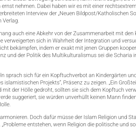
n ernst nehmen. Dabei haben wir es mit einer rechtsextre
breiteten Interview der „Neuen Bildpost/Katholischen So
 Verlag.
ang auch eine Abkehr von der Zusammenarbeit mit den 
 verweigerten sich in Wahrheit der Integration und versuc
ht bekämpfen, indem er exakt mit jenen Gruppen kooperier
 und der Politik des Multikulturalismus sei die Scharia in
ln sprach sich für ein Kopftuchverbot an Kindergärten un
es islamistischen Projekts“, Präsenz zu zeigen. „Ein Großt
 mit der Hölle gedroht, sollten sie sich dem Kopftuch ver
rde suggeriert, sie würden unverhüllt keinen Mann finden
olle.
rmonieren. Doch dafür müsse der Islam Religion und Sta
. „Probleme entstehen, wenn Religion die politische und s