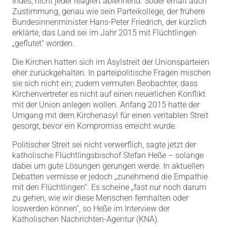
Indes, nicht jeder reagiert ablehnend. Söder erhält auch
Zustimmung, genau wie sein Parteikollege, der frühere
Bundesinnenminister Hans-Peter Friedrich, der kürzlich
erklärte, das Land sei im Jahr 2015 mit Flüchtlingen
„geflutet“ worden.
Die Kirchen hatten sich im Asylstreit der Unionsparteien
eher zurückgehalten. In parteipolitische Fragen mischen
sie sich nicht ein; zudem vermuten Beobachter, dass
Kirchenvertreter es nicht auf einen neuerlichen Konflikt
mit der Union anlegen wollen. Anfang 2015 hatte der
Umgang mit dem Kirchenasyl für einen veritablen Streit
gesorgt, bevor ein Kompromiss erreicht wurde.
Politischer Streit sei nicht verwerflich, sagte jetzt der
katholische Flüchtlingsbischof Stefan Heße – solange
dabei um gute Lösungen gerungen werde. In aktuellen
Debatten vermisse er jedoch „zunehmend die Empathie
mit den Flüchtlingen“. Es scheine „fast nur noch darum
zu gehen, wie wir diese Menschen fernhalten oder
loswerden können“, so Heße im Interview der
Katholischen Nachrichten-Agentur (KNA).