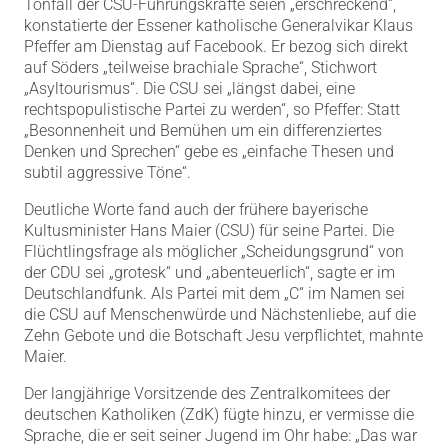
Tonfall der CSU-Führungskräfte seien „erschreckend“,
konstatierte der Essener katholische Generalvikar Klaus
Pfeffer am Dienstag auf Facebook. Er bezog sich direkt
auf Söders „teilweise brachiale Sprache“, Stichwort
„Asyltourismus“. Die CSU sei „längst dabei, eine
rechtspopulistische Partei zu werden“, so Pfeffer: Statt
„Besonnenheit und Bemühen um ein differenziertes
Denken und Sprechen“ gebe es „einfache Thesen und
subtil aggressive Töne“.
Deutliche Worte fand auch der frühere bayerische
Kultusminister Hans Maier (CSU) für seine Partei. Die
Flüchtlingsfrage als möglicher „Scheidungsgrund“ von
der CDU sei „grotesk“ und „abenteuerlich“, sagte er im
Deutschlandfunk. Als Partei mit dem „C“ im Namen sei
die CSU auf Menschenwürde und Nächstenliebe, auf die
Zehn Gebote und die Botschaft Jesu verpflichtet, mahnte
Maier.
Der langjährige Vorsitzende des Zentralkomitees der
deutschen Katholiken (ZdK) fügte hinzu, er vermisse die
Sprache, die er seit seiner Jugend im Ohr habe: „Das war