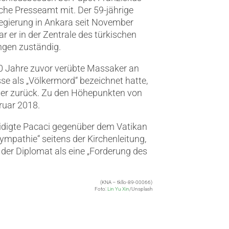
sche Presseamt mit. Der 59-jährige
Regierung in Ankara seit November
r er in der Zentrale des türkischen
ngen zuständig.
0 Jahre zuvor verübte Massaker an
e als „Völkermord“ bezeichnet hatte,
e er zurück. Zu den Höhepunkten von
ruar 2018.
idigte Pacaci gegenüber dem Vatikan
ympathie“ seitens der Kirchenleitung,
 der Diplomat als eine „Forderung des
(KNA – tkllo-89-00066)
Foto:
Lin Yu Xin
/Unsplash