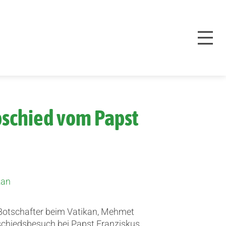
bschied vom Papst
kan
 Botschafter beim Vatikan, Mehmet
chiedsbesuch bei Papst Franziskus