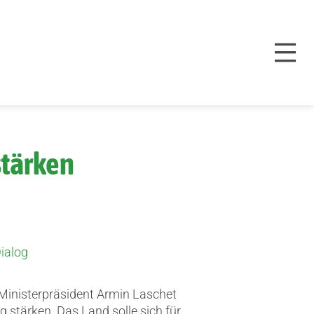
stärken
Dialog
Ministerpräsident Armin Laschet
og stärken.
Das Land solle sich für