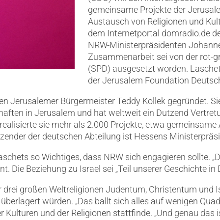
gemeinsame Projekte der Jerusale
Austausch von Religionen und Kult
dem Internetportal domradio.de d
NRW-Ministerpräsidenten Johannes
Zusammenarbeit sei von der rot-g
(SPD) ausgesetzt worden. Laschet 
der Jerusalem Foundation Deutsc
n Jerusalemer Bürgermeister Teddy Kollek gegründet. Sie
aften in Jerusalem und hat weltweit ein Dutzend Vertret
realisierte sie mehr als 2.000 Projekte, etwa gemeinsame
ender der deutschen Abteilung ist Hessens Ministerpräsid
aschets so Wichtiges, dass NRW sich engagieren sollte. „D
nt. Die Beziehung zu Israel sei „Teil unserer Geschichte in
r drei großen Weltreligionen Judentum, Christentum und Is
berlagert würden. „Das ballt sich alles auf wenigen Quad
r Kulturen und der Religionen stattfinde. „Und genau das 