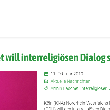
t will interreligiösen Dialog 
11. Februar 2019
Aktuelle Nachrichten
Armin Laschet
,
Interreligiöser 
Köln (KNA) Nordrhein-Westfalens 
(CDU) will den interreligiösen Dial