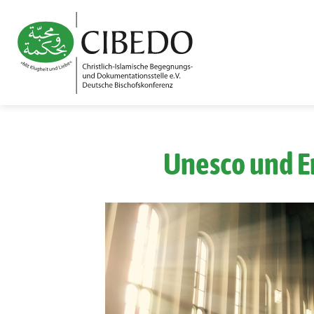
Zum Inhalt springen
Unesco und E