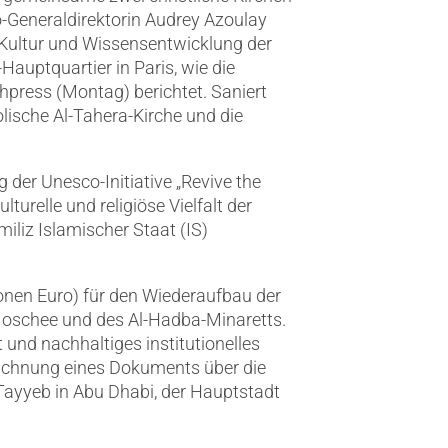
-Generaldirektorin Audrey Azoulay
r Kultur und Wissensentwicklung der
auptquartier in Paris, wie die
hpress (Montag) berichtet. Saniert
ische Al-Tahera-Kirche und die
der Unesco-Initiative „Revive the
kulturelle und religiöse Vielfalt der
iliz Islamischer Staat (IS)
ionen Euro) für den Wiederaufbau der
-Moschee und des Al-Hadba-Minaretts.
 und nachhaltiges institutionelles
eichnung eines Dokuments über die
ayyeb in Abu Dhabi, der Hauptstadt