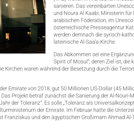
sanieren.
Das vereinbarten Unesco
und Noura Al Kaabi, Ministerin fü
arabischen Föderation, im Unesco-H
österreichische Presseagentur Kat
werden demnach die syrisch-kathol
lateinische Al-Saa’a-Kirche.
Das Abkommen sei eine Ergänzung 
Spirit of Mosul“; deren Ziel ist, die 
Die Kirchen waren während der Besetzung durch die Terrorm
der Emirate von 2018, gut 50 Millionen US-Dollar (45 Mill
 Das Projekt betraf zunächst die Sanierung der Al-Nouri
Jahr der Toleranz“. Es solle „Toleranz als Universalkonzept
lturministerium der Emirate. Im Februar hatte die Unterz
pst Franziskus und den ägyptischen Großimam Ahmad Al-T