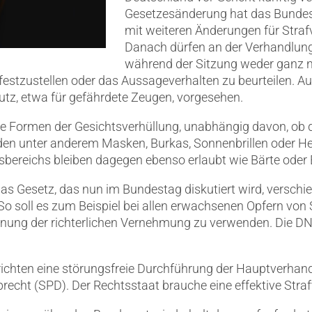
Gesetzesänderung hat das Bund
mit weiteren Änderungen für Straf
Danach dürfen an der Verhandlung 
während der Sitzung weder ganz no
 festzustellen oder das Aussageverhalten zu beurteilen. A
tz, etwa für gefährdete Zeugen, vorgesehen.
e Formen der Gesichtsverhüllung, unabhängig davon, ob die
en unter anderem Masken, Burkas, Sonnenbrillen oder Hel
ereichs bleiben dagegen ebenso erlaubt wie Bärte oder B
as Gesetz, das nun im Bundestag diskutiert wird, verschi
o soll es zum Beispiel bei allen erwachsenen Opfern von S
nung der richterlichen Vernehmung zu verwenden. Die DN
erichten eine störungsfreie Durchführung der Hauptverhan
recht (SPD). Der Rechtsstaat brauche eine effektive Straf