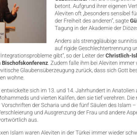
betont.
Aufgrund ihrer eigenen Ver
Aleviten oft „besonders sensibel f
der Freiheit des anderen“, sagte
Gü
Tagung in der Akademie der Diözes
Anders als strenggläubige sunniti
auf rigide Geschlechtertrennung un
 Integrationsprobleme gibt“, so der Leiter der
Christlich-
 Bischofskonferenz
. Zudem falle ihm bei Aleviten imme
alevitische Glaubensüberzeugung zurück, dass sich Gott b
sen wohne.
entwickelte sich im 13. und 14. Jahrhundert in Anatolien
Mohammeds und vierten Kalifen, den sie tief verehren. Die 
 Vorschriften der Scharia und die fünf Säulen des Islam –
rschleierung und Ausgrenzung der Frau und andere Aspekt
wortwörtlich aus.
n Islam waren Aleviten in der Türkei immer wieder schwe