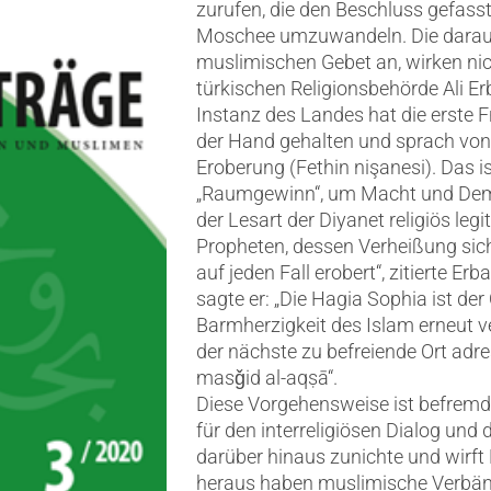
zurufen, die den Beschluss gefasst
Moschee umzuwandeln. Die darau
muslimischen Gebet an, wirken nich
türkischen Religionsbehörde Ali Er
Instanz des Landes hat die erste F
der Hand gehalten und sprach von
Eroberung (Fethin nişanesi). Das 
„Raumgewinn“, um Macht und Demons
der Lesart der Diyanet religiös le
Propheten, dessen Verheißung sich
auf jeden Fall erobert“, zitierte Er
sagte er: „Die Hagia Sophia ist der 
Barmherzigkeit des Islam erneut v
der nächste zu befreiende Ort adre
masǧid al-aqṣā“.
Diese Vorgehensweise ist befremd
für den interreligiösen Dialog und 
darüber hinaus zunichte und wirft
heraus haben muslimische Verbän