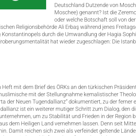
Deutschland Dutzende von Mosche
Moschee) genannt? Ist die Zeremon
oder welche Botschaft soll von d
ischen Religionsbehörde Ali Erbaş während jenes Freitag
g Konstantinopels durch die Umwandlung der Hagia Sophi
Eroberungsmentalität hat wieder zugeschlagen: Die Istanb
m Heft mit dem Brief des ÖRKs an den türkischen Präsiden
uslimische mit der Stellungnahme kemalistischer Theologe
rta der Neuen Tugendallianz“ dokumentiert, zu der ferner
allianz ist ein weiterer mutiger Schritt zum Dialog, den 
ernehmen, um zu Stabilität und Frieden in der Region b
us dem Heiligen Land vernehmen lassen. Denn seit Mitte 
n. Damit reichen sich zwei als verfeindet geltende Länder, 