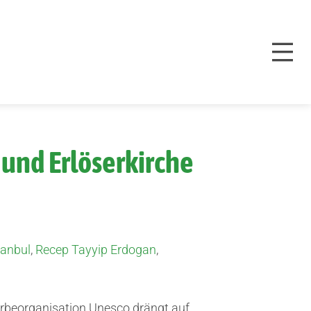
und Erlöserkirche
tanbul
,
Recep Tayyip Erdogan
,
erbeorganisation Unesco drängt auf