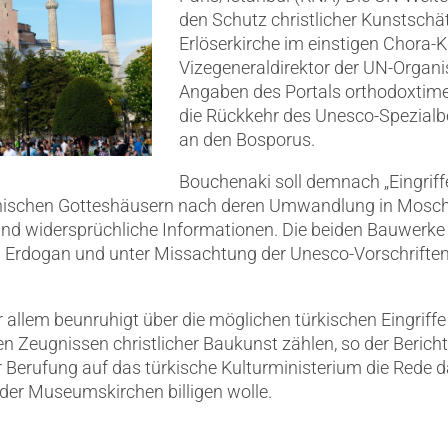
den Schutz christlicher Kunstschä
Erlöserkirche im einstigen Chora-Kl
Vizegeneraldirektor der UN-Organis
Angaben des Portals orthodoxtime
die Rückkehr des Unesco-Spezial
an den Bosporus.
Bouchenaki soll demnach „Eingrif
ntinischen Gotteshäusern nach deren Umwandlung in Mos
und widersprüchliche Informationen. Die beiden Bauwerk
p Erdogan und unter Missachtung der Unesco-Vorschrift
r allem beunruhigt über die möglichen türkischen Eingriff
n Zeugnissen christlicher Baukunst zählen, so der Bericht
r Berufung auf das türkische Kulturministerium die Rede d
er Museumskirchen billigen wolle.