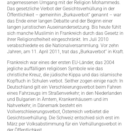
angemessenen Umgang mit der Religion Mohammeds.
Das gesetzliche Verbot der Gesichtsverhüllung in der
Öffentlichkeit – gemeinhin „Burkaverbot“ genannt – war
das Ende einer langen Debatte und der Beginn einer
langen juristischen Auseinandersetzung. Bis heute fühlt
sich manche Muslimin in Frankreich durch das Gesetz in
ihrer Religionsfreiheit eingeschränkt. Im Juli 2010
verabschiedete es die Nationalversammlung. Vor zehn
Jahren, am 11. April 2011, trat das „Burkaverbot“ in Kraft.
Frankreich war eines der ersten EU-Länder, das 2004
jegliche auffälligen religiösen Symbole wie das
christliche Kreuz, die jüdische Kippa und das islamische
Kopftuch in Schulen verbot. Seither zogen einige nach: In
Deutschland gilt ein Verschleierungsverbot beim Fahren
eines Fahrzeugs im Straßenverkehr; in den Niederlanden
und Bulgarien in Ämtern, Krankenhäusern und im
Nahverkehr; in Dänemark besteht ein
Vollverschleierungsverbot, Österreich verbietet die
Gesichtsverhüllung. Die Schweiz entschied sich erst im
März per Volksabstimmung für ein Verhüllungsverbot in
der Öffentlichkeit.