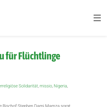
 für Flüchtlinge
erreligiöse Solidarität
,
missio
,
Nigeria
,
he Bischof Stephen Dami Mamza sorgt