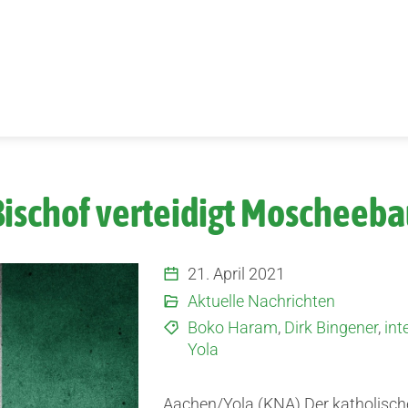
Bischof verteidigt Moscheebau
21. April 2021
Aktuelle Nachrichten
Boko Haram
,
Dirk Bingener
,
int
Yola
Aachen/Yola (KNA) Der katholisc