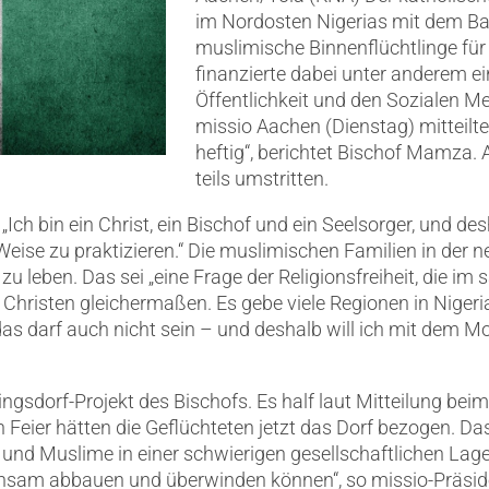
im Nordosten Nigerias mit dem Bau
muslimische Binnenflüchtlinge fü
finanzierte dabei unter anderem e
Öffentlichkeit und den Sozialen M
missio Aachen (Dienstag) mitteilte.
heftig“, berichtet Bischof Mamza. 
teils umstritten.
: „Ich bin ein Christ, ein Bischof und ein Seelsorger, und
Weise zu praktizieren.“ Die muslimischen Familien in der
u leben. Das sei „eine Frage der Religionsfreiheit, die im s
hristen gleichermaßen. Es gebe viele Regionen in Nigeria
as darf auch nicht sein – und deshalb will ich mit dem M
ngsdorf-Projekt des Bischofs. Es half laut Mitteilung beim
Feier hätten die Geflüchteten jetzt das Dorf bezogen. Das
 und Muslime in einer schwierigen gesellschaftlichen Lag
sam abbauen und überwinden können“, so missio-Präside