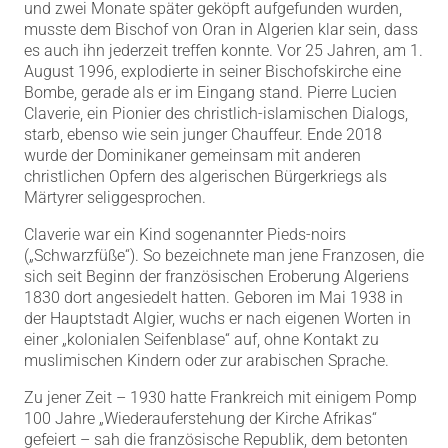
und zwei Monate später geköpft aufgefunden wurden,
musste dem Bischof von Oran in Algerien klar sein, dass
es auch ihn jederzeit treffen konnte. Vor 25 Jahren, am 1.
August 1996, explodierte in seiner Bischofskirche eine
Bombe, gerade als er im Eingang stand. Pierre Lucien
Claverie, ein Pionier des christlich-islamischen Dialogs,
starb, ebenso wie sein junger Chauffeur. Ende 2018
wurde der Dominikaner gemeinsam mit anderen
christlichen Opfern des algerischen Bürgerkriegs als
Märtyrer seliggesprochen.
Claverie war ein Kind sogenannter Pieds-noirs
(„Schwarzfüße“). So bezeichnete man jene Franzosen, die
sich seit Beginn der französischen Eroberung Algeriens
1830 dort angesiedelt hatten. Geboren im Mai 1938 in
der Hauptstadt Algier, wuchs er nach eigenen Worten in
einer „kolonialen Seifenblase“ auf, ohne Kontakt zu
muslimischen Kindern oder zur arabischen Sprache.
Zu jener Zeit – 1930 hatte Frankreich mit einigem Pomp
100 Jahre „Wiederauferstehung der Kirche Afrikas“
gefeiert – sah die französische Republik, dem betonten