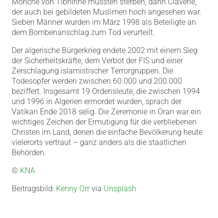
Mönche von Tibhirine mussten sterben, dann Claverie,
der auch bei gebildeten Muslimen hoch angesehen war.
Sieben Männer wurden im März 1998 als Beteiligte an
dem Bombenanschlag zum Tod verurteilt.
Der algerische Bürgerkrieg endete 2002 mit einem Sieg
der Sicherheitskräfte, dem Verbot der FIS und einer
Zerschlagung islamistischer Terrorgruppen. Die
Todesopfer werden zwischen 60.000 und 200.000
beziffert. Insgesamt 19 Ordensleute, die zwischen 1994
und 1996 in Algerien ermordet wurden, sprach der
Vatikan Ende 2018 selig. Die Zeremonie in Oran war ein
wichtiges Zeichen der Ermutigung für die verbliebenen
Christen im Land, denen die einfache Bevölkerung heute
vielerorts vertraut – ganz anders als die staatlichen
Behörden.
©
KNA
Beitragsbild:
Kenny Orr
via
Unsplash