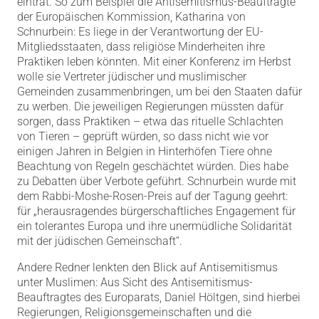
eintrat. So zum Beispiel die Antisemitismus-Beauftragte
der Europäischen Kommission, Katharina von
Schnurbein: Es liege in der Verantwortung der EU-
Mitgliedsstaaten, dass religiöse Minderheiten ihre
Praktiken leben könnten. Mit einer Konferenz im Herbst
wolle sie Vertreter jüdischer und muslimischer
Gemeinden zusammenbringen, um bei den Staaten dafür
zu werben. Die jeweiligen Regierungen müssten dafür
sorgen, dass Praktiken – etwa das rituelle Schlachten
von Tieren – geprüft würden, so dass nicht wie vor
einigen Jahren in Belgien in Hinterhöfen Tiere ohne
Beachtung von Regeln geschächtet würden. Dies habe
zu Debatten über Verbote geführt. Schnurbein wurde mit
dem Rabbi-Moshe-Rosen-Preis auf der Tagung geehrt:
für „herausragendes bürgerschaftliches Engagement für
ein tolerantes Europa und ihre unermüdliche Solidarität
mit der jüdischen Gemeinschaft“.
Andere Redner lenkten den Blick auf Antisemitismus
unter Muslimen: Aus Sicht des Antisemitismus-
Beauftragtes des Europarats, Daniel Höltgen, sind hierbei
Regierungen, Religionsgemeinschaften und die