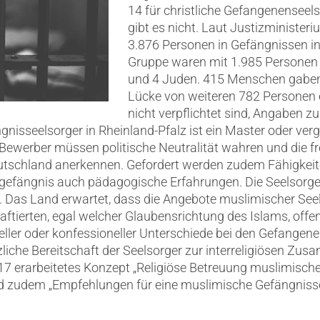
14 für christliche Gefangenenseel
gibt es nicht. Laut Justizminister
3.876 Personen in Gefängnissen in 
Gruppe waren mit 1.985 Personen 
und 4 Juden. 415 Menschen gaben 
Lücke von weiteren 782 Personen e
nicht verpflichtet sind, Angaben zu
isseelsorger in Rheinland-Pfalz ist ein Master oder verg
Bewerber müssen politische Neutralität wahren und die fr
tschland anerkennen. Gefordert werden zudem Fähigkei
dgefängnis auch pädagogische Erfahrungen. Die Seelsorge
n. Das Land erwartet, dass die Angebote muslimischer See
aftierten, egal welcher Glaubensrichtung des Islams, offe
eller oder konfessioneller Unterschiede bei den Gefangene
zliche Bereitschaft der Seelsorger zur interreligiösen Zu
017 erarbeitetes Konzept „Religiöse Betreuung muslimisch
and zudem „Empfehlungen für eine muslimische Gefängnisse