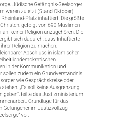
sorge. Jüdische Gefängnis-Seelsorger
ium waren zuletzt (Stand Oktober)
Rheinland-Pfalz inhaftiert. Die größte
Christen, gefolgt von 690 Muslimen
an, keiner Religion anzugehören. Die
rgibt sich dadurch, dass Inhaftierte
 ihrer Religion zu machen.
leichbarer Abschluss in islamischer
eiheitlichdemokratischen
ten in der Kommunikation und
r sollen zudem ein Grundverständnis
lsorger wie Gesprächskreise oder
n stehen. „Es soll keine Ausgrenzung
n geben“, teilte das Justizministerium
sammenarbeit. Grundlage für das
er Gefangener im Justizvollzug
elsorge“ vor.