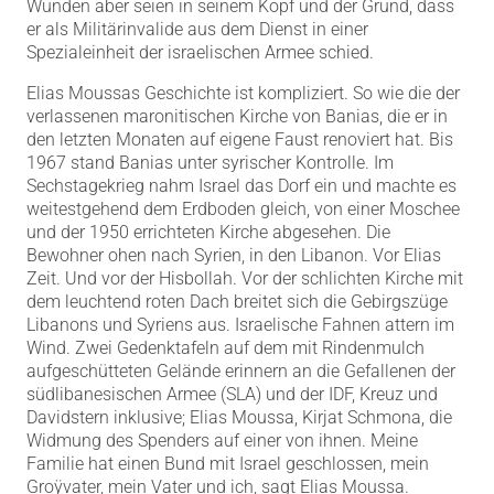
Wunden aber seien in seinem Kopf und der Grund, dass
er als Militärinvalide aus dem Dienst in einer
Spezialeinheit der israelischen Armee schied.
Elias Moussas Geschichte ist kompliziert. So wie die der
verlassenen maronitischen Kirche von Banias, die er in
den letzten Monaten auf eigene Faust renoviert hat. Bis
1967 stand Banias unter syrischer Kontrolle. Im
Sechstagekrieg nahm Israel das Dorf ein und machte es
weitestgehend dem Erdboden gleich, von einer Moschee
und der 1950 errichteten Kirche abgesehen. Die
Bewohner ohen nach Syrien, in den Libanon. Vor Elias
Zeit. Und vor der Hisbollah. Vor der schlichten Kirche mit
dem leuchtend roten Dach breitet sich die Gebirgszüge
Libanons und Syriens aus. Israelische Fahnen attern im
Wind. Zwei Gedenktafeln auf dem mit Rindenmulch
aufgeschütteten Gelände erinnern an die Gefallenen der
südlibanesischen Armee (SLA) und der IDF, Kreuz und
Davidstern inklusive; Elias Moussa, Kirjat Schmona, die
Widmung des Spenders auf einer von ihnen. Meine
Familie hat einen Bund mit Israel geschlossen, mein
Groÿvater, mein Vater und ich, sagt Elias Moussa.