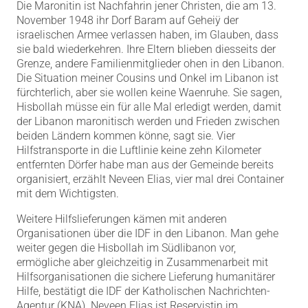
Die Maronitin ist Nachfahrin jener Christen, die am 13.
November 1948 ihr Dorf Baram auf Geheiÿ der
israelischen Armee verlassen haben, im Glauben, dass
sie bald wiederkehren. Ihre Eltern blieben diesseits der
Grenze, andere Familienmitglieder ohen in den Libanon.
Die Situation meiner Cousins und Onkel im Libanon ist
fürchterlich, aber sie wollen keine Waenruhe. Sie sagen,
Hisbollah müsse ein für alle Mal erledigt werden, damit
der Libanon maronitisch werden und Frieden zwischen
beiden Ländern kommen könne, sagt sie. Vier
Hilfstransporte in die Luftlinie keine zehn Kilometer
entfernten Dörfer habe man aus der Gemeinde bereits
organisiert, erzählt Neveen Elias, vier mal drei Container
mit dem Wichtigsten.
Weitere Hilfslieferungen kämen mit anderen
Organisationen über die IDF in den Libanon. Man gehe
weiter gegen die Hisbollah im Südlibanon vor,
ermögliche aber gleichzeitig in Zusammenarbeit mit
Hilfsorganisationen die sichere Lieferung humanitärer
Hilfe, bestätigt die IDF der Katholischen Nachrichten-
Agentur (KNA). Neveen Elias ist Reservistin im