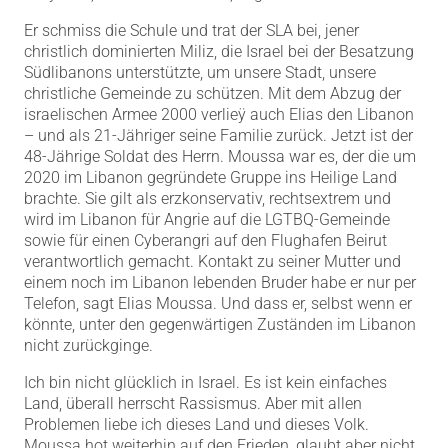
Er schmiss die Schule und trat der SLA bei, jener
christlich dominierten Miliz, die Israel bei der Besatzung
Südlibanons unterstützte, um unsere Stadt, unsere
christliche Gemeinde zu schützen. Mit dem Abzug der
israelischen Armee 2000 verlieÿ auch Elias den Libanon
– und als 21-Jähriger seine Familie zurück. Jetzt ist der
48-Jährige Soldat des Herrn. Moussa war es, der die um
2020 im Libanon gegründete Gruppe ins Heilige Land
brachte. Sie gilt als erzkonservativ, rechtsextrem und
wird im Libanon für Angrie auf die LGTBQ-Gemeinde
sowie für einen Cyberangri auf den Flughafen Beirut
verantwortlich gemacht. Kontakt zu seiner Mutter und
einem noch im Libanon lebenden Bruder habe er nur per
Telefon, sagt Elias Moussa. Und dass er, selbst wenn er
könnte, unter den gegenwärtigen Zuständen im Libanon
nicht zurückginge.
Ich bin nicht glücklich in Israel. Es ist kein einfaches
Land, überall herrscht Rassismus. Aber mit allen
Problemen liebe ich dieses Land und dieses Volk.
Moussa hot weiterhin auf den Frieden, glaubt aber nicht,