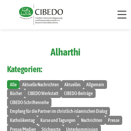
Zum Inhalt springen
Alharthi
Kategorien:
Alle
Aktuelle Nachrichten
Aktuelles
Allgemein
Bücher
CIBEDO Werkstatt
CIBEDO-Beiträge
CIBEDO-Schriftenreihe
Empfang für die Partner im christlich-islamischen Dialog
Katholikentag
Kurse und Tagungen
Nachrichten
Presse
Presse/Medien
Stichworte
Unterkommission