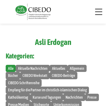
Zum Inhalt springen
Asli Erdogan
Kategorien:
Alle
Aktuelle Nachrichten
Aktuelles
Allgemein
Bücher
CIBEDO Werkstatt
CIBEDO-Beiträge
CIBEDO-Schriftenreihe
Empfang für die Partner im christlich-islamischen Dialog
Katholikentag
Kurse und Tagungen
Nachrichten
Presse
Presse/Medien
Stichworte
Unterkommission