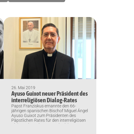
26. Mai 2019
Ayuso Guixot neuer Präsident des
interreligiösen Dialog-Rates
Papst Franziskus ernannte den 66-
jährigen spanischen Bischof Miguel Ángel
Ayuso Guixot zum Präsidenten des
Päpstlichen Rates für den interreligiösen
Dialog, wie Vatican News berichtet.