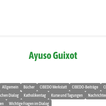
Ayuso Guixot
Allgemein
Bücher
CIBEDO Werkstatt
CIBEDO-Beiträge
C
ischen Dialog
Katholikentag
Kurse und Tagungen
Nachrichte
men
Wichtige Fragen im Dialog