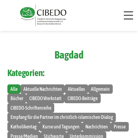
Zum Inhalt springen
Bagdad
Kategorien:
Alle
Aktuelle Nachrichten
Aktuelles
Allgemein
Bücher
CIBEDO Werkstatt
CIBEDO-Beiträge
CIBEDO-Schriftenreihe
Empfang für die Partner im christlich-islamischen Dialog
Katholikentag
Kurse und Tagungen
Nachrichten
Presse
Presse/Medien
Stichworte
Unterkommission