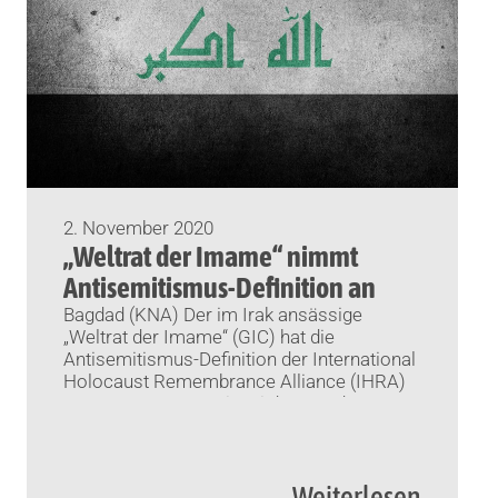
2. November 2020
„Weltrat der Imame“ nimmt
Antisemitismus-Definition an
Bagdad (KNA) Der im Irak ansässige
„Weltrat der Imame“ (GIC) hat die
Antisemitismus-Definition der International
Holocaust Remembrance Alliance (IHRA)
angenommen. Damit sei der GIC der
weltweit erste islamische Gelehrtenrat, der
sich der weithin akzeptierten Formel
anschließe, teilte die Organisation am
Weiterlesen
Donnerstag auf ihrer Website mit. „Wir