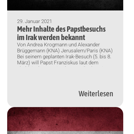
29. Januar 2021
Mehr Inhalte des Papstbesuchs
im Irak werden bekannt
Von Andrea Krogmann und Alexander
Brüggemann (KNA) Jerusalem/Paris (KNA)
Bei seinem geplanten Irak-Besuch (5. bis 8.
März) will Papst Franziskus laut dem
chaldäischen Patriarchen Kardinal Louis
Raphael I. Sako auch an einem
interreligiösen Gebet in Ur teilnehmen, dem
überlieferten Geburtsort Abrahams,
Weiterlesen
Stammvater von Juden, Christen und
Muslimen. Neben diesem Gebet mit
Christen, Muslimen, Juden, Mandäern […]