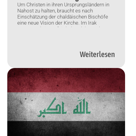
Um Christen in ihren Ursprungsländern in
Nahost zu halten, braucht es nach
Einschätzung der chaldäischen Bischöfe
eine neue Vision der Kirche. Im Irak
müssen Christen fair behandelt werden, so
eine weitere Forderung. Bagdad (KNA) Die
chaldäischen Bischöfe haben ein Ende des
Krieges im Heiligen Land gefordert. Die
Weiterlesen
beste Lösung für den palästinensisch-
israelischen Konflikt bestehe in […]