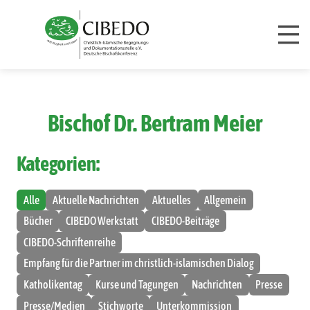
Zum Inhalt springen
Bischof Dr. Bertram Meier
Kategorien:
Alle
Aktuelle Nachrichten
Aktuelles
Allgemein
Bücher
CIBEDO Werkstatt
CIBEDO-Beiträge
CIBEDO-Schriftenreihe
Empfang für die Partner im christlich-islamischen Dialog
Katholikentag
Kurse und Tagungen
Nachrichten
Presse
Presse/Medien
Stichworte
Unterkommission