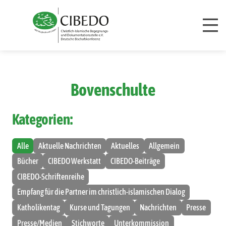
Zum Inhalt springen
Bovenschulte
Kategorien:
Alle
Aktuelle Nachrichten
Aktuelles
Allgemein
Bücher
CIBEDO Werkstatt
CIBEDO-Beiträge
CIBEDO-Schriftenreihe
Empfang für die Partner im christlich-islamischen Dialog
Katholikentag
Kurse und Tagungen
Nachrichten
Presse
Presse/Medien
Stichworte
Unterkommission