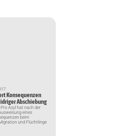
017
dert Konsequenzen
idriger Abschiebung
 Pro Asyl hat nach der
 Ausweisung eines
nsequenzen beim
igration und Flüchtlinge
t.