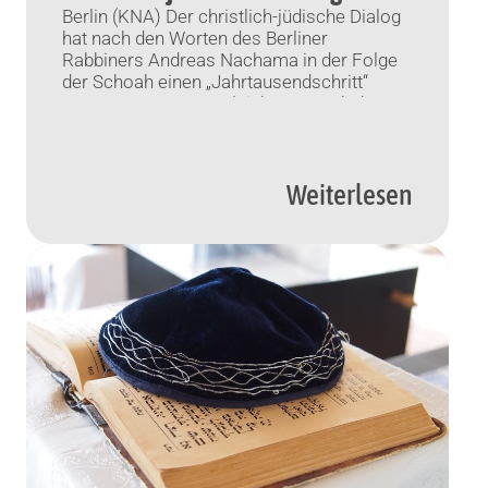
Berlin (KNA) Der christlich-jüdische Dialog
hat nach den Worten des Berliner
Rabbiners Andreas Nachama in der Folge
der Schoah einen „Jahrtausendschritt“
genommen. „Im Vergleich zu 1945 haben
wir einen Jahrtausendschritt getan. So ein
geregeltes Miteinander hat es seit 2.000
Jahren nicht gegeben. Im Dialog selbst gibt
Weiterlesen
es immer Aufs und Abs, und manchmal
kommen in […]