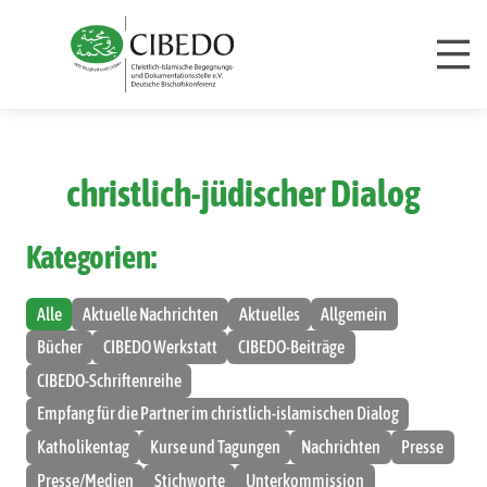
Zum Inhalt springen
christlich-jüdischer Dialog
Kategorien:
Alle
Aktuelle Nachrichten
Aktuelles
Allgemein
Bücher
CIBEDO Werkstatt
CIBEDO-Beiträge
CIBEDO-Schriftenreihe
Empfang für die Partner im christlich-islamischen Dialog
Katholikentag
Kurse und Tagungen
Nachrichten
Presse
Presse/Medien
Stichworte
Unterkommission