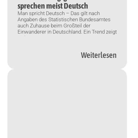
sprechen meist Deutsch
Man spricht Deutsch – Das gilt nach
Angaben des Statistischen Bundesamtes
auch Zuhause beim Großteil der
Einwanderer in Deutschland. Ein Trend zeigt
sich von Generation zu Generation.
Wiesbaden (KNA) Mehr als drei Viertel der
Personen, die selbst oder deren Eltern nach
Weiterlesen
1950 nach Deutschland eingewandert sind,
sprechen zu Hause Deutsch. Das teilte das
Statistische Bundesamt […]