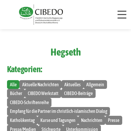
Zum Inhalt springen
Hegseth
Kategorien:
Alle
Aktuelle Nachrichten
Aktuelles
Allgemein
Bücher
CIBEDO Werkstatt
CIBEDO-Beiträge
CIBEDO-Schriftenreihe
Empfang für die Partner im christlich-islamischen Dialog
Katholikentag
Kurse und Tagungen
Nachrichten
Presse
Presse/Medien
Stichworte
Unterkommission