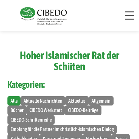
Zum Inhalt springen
Hoher Islamischer Rat der
Schiiten
Kategorien:
Alle
Aktuelle Nachrichten
Aktuelles
Allgemein
Bücher
CIBEDO Werkstatt
CIBEDO-Beiträge
CIBEDO-Schriftenreihe
Empfang für die Partner im christlich-islamischen Dialog
Katholikentag
Kurse und Tagungen
Nachrichten
Presse