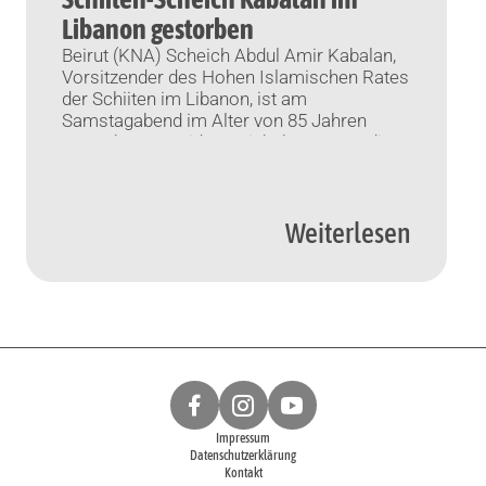
Libanon gestorben
Beirut (KNA) Scheich Abdul Amir Kabalan,
Vorsitzender des Hohen Islamischen Rates
der Schiiten im Libanon, ist am
Samstagabend im Alter von 85 Jahren
gestorben. Präsident Michel Aoun würdigte
ihn als „Anwalt für Übereinstimmung,
Solidarität und Einheit“, wie örtliche Medien
am Sonntag berichteten. Auch der
Weiterlesen
maronitische Patriarch Kardinal Bechara
Rai würdigte den Verstorbenen für dessen
Einsatz […]
Impressum
Datenschutzerklärung
Kontakt