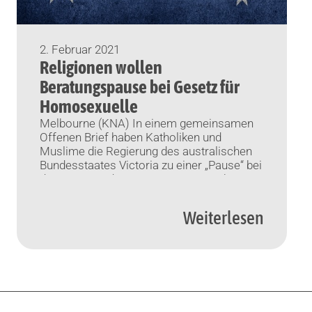
2. Februar 2021
Religionen wollen
Beratungspause bei Gesetz für
Homosexuelle
Melbourne (KNA) In einem gemeinsamen
Offenen Brief haben Katholiken und
Muslime die Regierung des australischen
Bundesstaates Victoria zu einer „Pause“ bei
der Beratung des Gesetzes zum Verbot von
Konversionstherapien für Homosexuelle
gefordert. „Leider verbietet dieser
Weiterlesen
Gesetzentwurf nicht nur veraltete und
heimtückische Praktiken von Zwang und
Leid, die wir entschieden ablehnen“, heißt es
in dem am […]