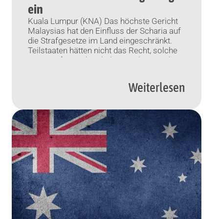
ein
Kuala Lumpur (KNA) Das höchste Gericht
Malaysias hat den Einfluss der Scharia auf
die Strafgesetze im Land eingeschränkt.
Teilstaaten hätten nicht das Recht, solche
Gesetze für Sachverhalte zu erlassen, die
auf Bundesebene durch eine weltliche
Gesetzgebung geregelt sind, entschied das
Weiterlesen
Bundesgericht (Donnerstag) laut
malaysischen Medienberichten. Mit dem
von neun Richtern einstimmig gefällten
Urteil gab das […]