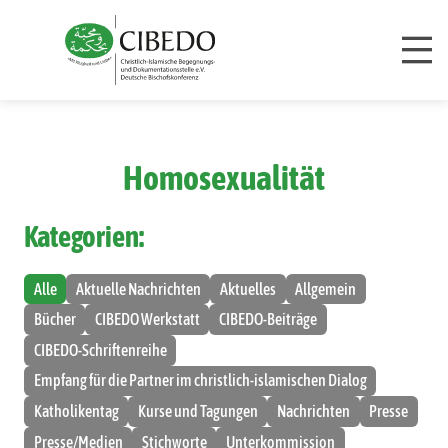
Zum Inhalt springen
Homosexualität
Kategorien:
Alle
Aktuelle Nachrichten
Aktuelles
Allgemein
Bücher
CIBEDO Werkstatt
CIBEDO-Beiträge
CIBEDO-Schriftenreihe
Empfang für die Partner im christlich-islamischen Dialog
Katholikentag
Kurse und Tagungen
Nachrichten
Presse
Presse/Medien
Stichworte
Unterkommission