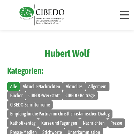
Zum Inhalt springen
Hubert Wolf
Kategorien:
Alle
Aktuelle Nachrichten
Aktuelles
Allgemein
Bücher
CIBEDO Werkstatt
CIBEDO-Beiträge
CIBEDO-Schriftenreihe
Empfang für die Partner im christlich-islamischen Dialog
Katholikentag
Kurse und Tagungen
Nachrichten
Presse
Presse/Medien
Stichworte
Unterkommission