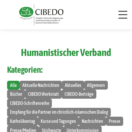
Zum Inhalt springen
Humanistischer Verband
Kategorien:
Alle
Aktuelle Nachrichten
Aktuelles
Allgemein
Bücher
CIBEDO Werkstatt
CIBEDO-Beiträge
CIBEDO-Schriftenreihe
Empfang für die Partner im christlich-islamischen Dialog
Katholikentag
Kurse und Tagungen
Nachrichten
Presse
Presse/Medien
Stichworte
Unterkommission