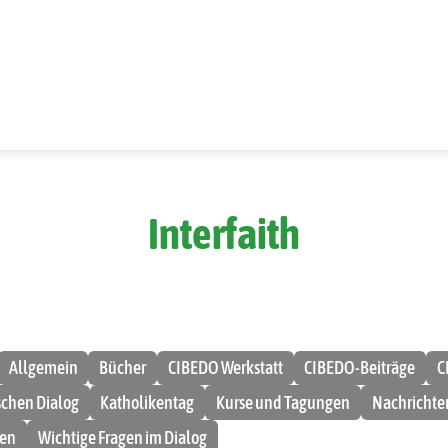
Interfaith
Allgemein
Bücher
CIBEDO Werkstatt
CIBEDO-Beiträge
C
ischen Dialog
Katholikentag
Kurse und Tagungen
Nachrichte
men
Wichtige Fragen im Dialog