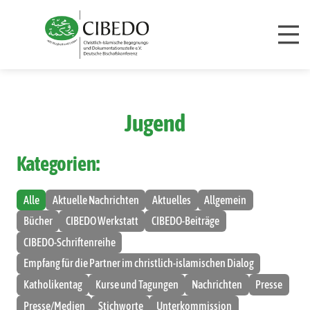
Zum Inhalt springen
Jugend
Kategorien:
Alle
Aktuelle Nachrichten
Aktuelles
Allgemein
Bücher
CIBEDO Werkstatt
CIBEDO-Beiträge
CIBEDO-Schriftenreihe
Empfang für die Partner im christlich-islamischen Dialog
Katholikentag
Kurse und Tagungen
Nachrichten
Presse
Presse/Medien
Stichworte
Unterkommission