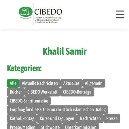
Zum Inhalt springen
Khalil Samir
Kategorien:
Alle
Aktuelle Nachrichten
Aktuelles
Allgemein
Bücher
CIBEDO Werkstatt
CIBEDO-Beiträge
CIBEDO-Schriftenreihe
Empfang für die Partner im christlich-islamischen Dialog
Katholikentag
Kurse und Tagungen
Nachrichten
Presse
Presse/Medien
Stichworte
Unterkommission