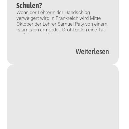
Schulen?
Wenn der Lehrerin der Handschlag
verweigert wird In Frankreich wird Mitte
Oktober der Lehrer Samuel Paty von einem
Islamisten ermordet. Droht solch eine Tat
auch in Deutschland? Experten warnen vor
Alarmismus – aber raten zu mehr
Wachsamkeit. Von Joachim Heinz (KNA)
Weiterlesen
Bonn (KNA) Die „Halal-Polizei“ tritt gern auf
den Plan, wenn in der Klasse Geburtstag […]