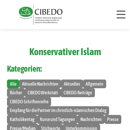
Zum Inhalt springen
Konservativer Islam
Kategorien:
Alle
Aktuelle Nachrichten
Aktuelles
Allgemein
Bücher
CIBEDO Werkstatt
CIBEDO-Beiträge
CIBEDO-Schriftenreihe
Empfang für die Partner im christlich-islamischen Dialog
Katholikentag
Kurse und Tagungen
Nachrichten
Presse
Presse/Medien
Stichworte
Unterkommission