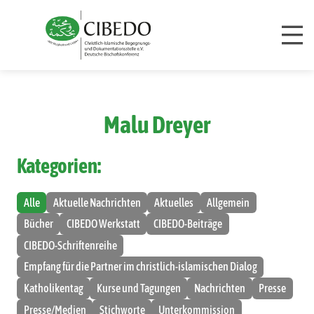
Zum Inhalt springen
Malu Dreyer
Kategorien:
Alle
Aktuelle Nachrichten
Aktuelles
Allgemein
Bücher
CIBEDO Werkstatt
CIBEDO-Beiträge
CIBEDO-Schriftenreihe
Empfang für die Partner im christlich-islamischen Dialog
Katholikentag
Kurse und Tagungen
Nachrichten
Presse
Presse/Medien
Stichworte
Unterkommission