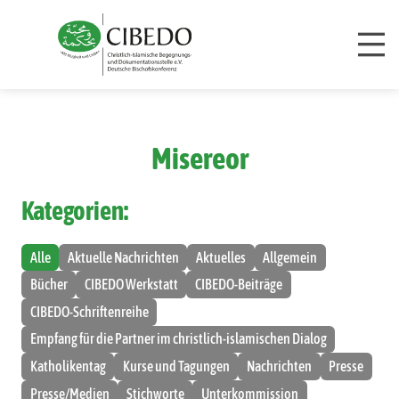
Zum Inhalt springen
Misereor
Kategorien:
Alle
Aktuelle Nachrichten
Aktuelles
Allgemein
Bücher
CIBEDO Werkstatt
CIBEDO-Beiträge
CIBEDO-Schriftenreihe
Empfang für die Partner im christlich-islamischen Dialog
Katholikentag
Kurse und Tagungen
Nachrichten
Presse
Presse/Medien
Stichworte
Unterkommission