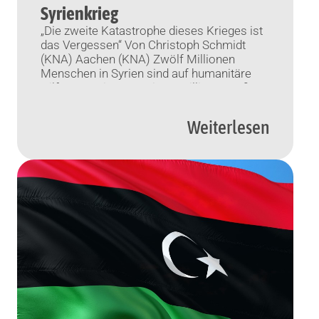
Syrienkrieg
„Die zweite Katastrophe dieses Krieges ist
das Vergessen“ Von Christoph Schmidt
(KNA) Aachen (KNA) Zwölf Millionen
Menschen in Syrien sind auf humanitäre
Hilfe angewiesen, weitere Millionen außer
Landes geflohen, viele Städte zerstört – und
noch immer wird in dem ausgebluteten
Weiterlesen
Land gekämpft. Am Montag schlägt der
zehnte Jahrestag des Gemetzels. Der
Geschäftsführer des katholischen
Entwicklungshilfswerks […]